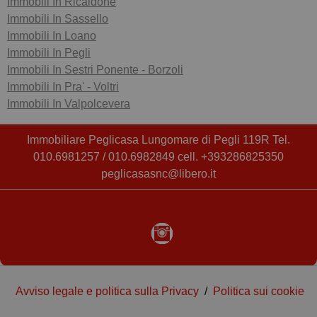
Immobili In Ricaldone
Immobili In Sassello
Immobili In Loano
Immobili In Pegli
Immobili In Sestri Ponente - Borzoli
Immobili In Pra' - Voltri
Immobili In Valpolcevera
Immobiliare Peglicasa Lungomare di Pegli 119R Tel.
010.6981257 / 010.6982849 cell. +393286825350
peglicasasnc@libero.it
Avviso legale e politica sulla Privacy
/
Politica sui cookie