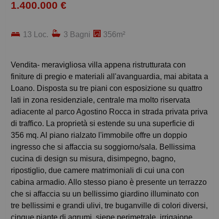
1.400.000 €
13 Loc.
3 Bagni
356m²
Vendita- meravigliosa villa appena ristrutturata con
finiture di pregio e materiali all'avanguardia, mai abitata a
Loano. Disposta su tre piani con esposizione su quattro
lati in zona residenziale, centrale ma molto riservata
adiacente al parco Agostino Rocca in strada privata priva
di traffico. La proprietà si estende su una superficie di
356 mq. Al piano rialzato l'immobile offre un doppio
ingresso che si affaccia su soggiorno/sala. Bellissima
cucina di design su misura, disimpegno, bagno,
ripostiglio, due camere matrimoniali di cui una con
cabina armadio. Allo stesso piano è presente un terrazzo
che si affaccia su un bellissimo giardino illuminato con
tre bellissimi e grandi ulivi, tre buganville di colori diversi,
cinque piante di agrumi, siepe perimetrale, irrigaione