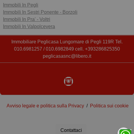
Immobili In Pegli
Immobili In Sestri Ponente - Borzoli
Immobili In Pra' - Voltri
Immobili In Valpolcevera
Immobiliare Peglicasa Lungomare di Pegli 119R Tel.
010.6981257 / 010.6982849 cell. +393286825350
peglicasasnc@libero.it
Avviso legale e politica sulla Privacy
/
Politica sui cookie
Contattaci