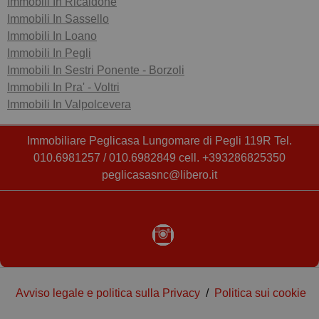
Immobili In Ricaldone
Immobili In Sassello
Immobili In Loano
Immobili In Pegli
Immobili In Sestri Ponente - Borzoli
Immobili In Pra' - Voltri
Immobili In Valpolcevera
Immobiliare Peglicasa Lungomare di Pegli 119R Tel.
010.6981257 / 010.6982849 cell. +393286825350
peglicasasnc@libero.it
Avviso legale e politica sulla Privacy
/
Politica sui cookie