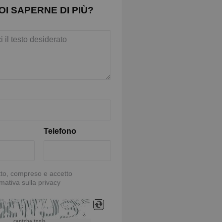
OI SAPERNE DI PIÙ?
Telefono
tto, compreso e accetto
rmativa sulla privacy
captcha tools