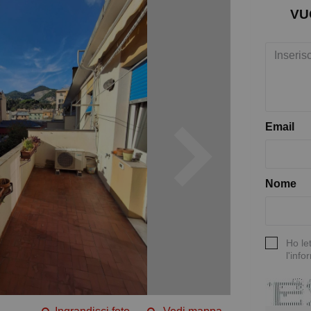
VU
Email
Nome
Ho le
l'info