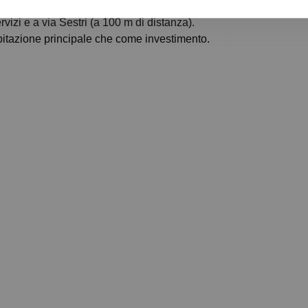
tegica grazie alla vicinanza a stazione,
ervizi e a via Sestri (a 100 m di distanza).
itazione principale che come investimento.