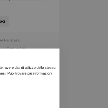
aci
re Peglicasa
 di Pegli nº 119
849
r avere dati di utilizzo dello stesso,
esi. Puoi trovare più informazioni
l mutuo
uesto immobile
App
acebook
Twitter
Print