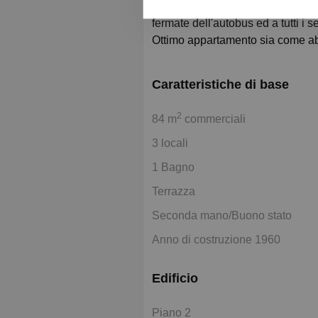
La posizione dell'immobile è stra
fermate dell'autobus ed a tutti i s
Ottimo appartamento sia come ab
Caratteristiche di base
2
84 m
commerciali
3 locali
1 Bagno
Terrazza
Seconda mano/Buono stato
Anno di costruzione 1960
Edificio
Piano 2