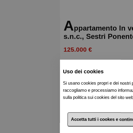
A
ppartamento In v
s.n.c., Sestri Ponent
125.000 €
3 Loc.
1 Bagno
84m²
Uso dei cookies
Si usano cookies propri e dei nostri p
Nel cuore di Sestri Ponente proponiamo in Vico Acquacalda appartamento al
raccogliamo e processiamo informazio
secondo ed ultimo piano con splen
sulla politica sui cookies del sito w
L'immobile è in perfetto stato ed
soggiorno (possibilità di realiz
con finestra, ripostiglio, ampio d
Accetta tutti i cookes e conti
armadiatura a muro.
L'esposizione a sud ed ovest assi