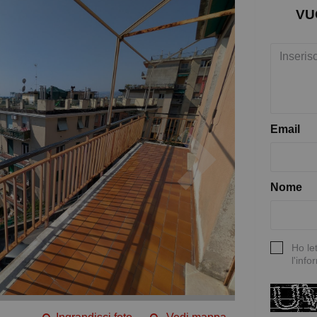
VU
Email
Nome
Ho le
l'info