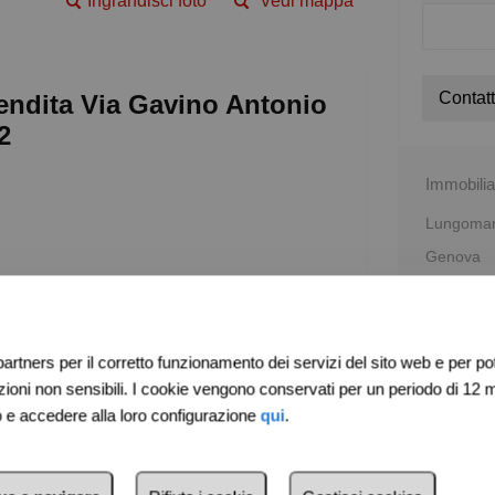
Ingrandisci foto
Vedi mappa
Contatt
endita Via Gavino Antonio
2
Immobilia
Lungomare
Genova
0106982
e ingressi, è l'ideale per chi cerca spazio e
Calcola i
artners per il corretto funzionamento dei servizi del sito web e per pote
idere in due unità abitative. Il soggiorno
ni non sensibili. I cookie vengono conservati per un periodo di 12 m
afiato con esposizione a sud che garantisce
eb e accedere alla loro configurazione
qui
.
Condividi q
Whats
F
o camere da letto offrono ampio spazio per