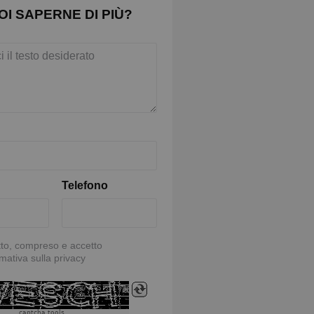
OI SAPERNE DI PIÙ?
Telefono
tto, compreso e accetto
rmativa sulla privacy
captcha tools