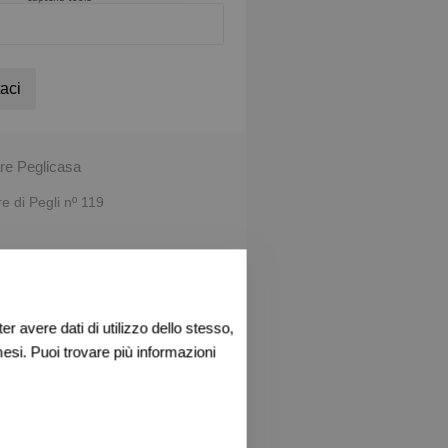
aci
re Peglicasa
 di Pegli nº 119
849
l mutuo
r avere dati di utilizzo dello stesso,
esi. Puoi trovare più informazioni
uesto immobile
App
acebook
Twitter
Print